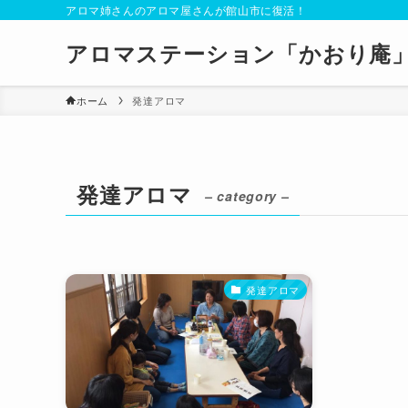
アロマ姉さんのアロマ屋さんが館山市に復活！
アロマステーション「かおり庵
ホーム
発達アロマ
発達アロマ
– category –
発達アロマ